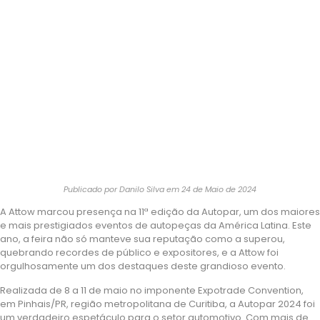
Publicado por Danilo Silva em 24 de Maio de 2024
A Attow marcou presença na 11ª edição da Autopar, um dos maiores
e mais prestigiados eventos de autopeças da América Latina. Este
ano, a feira não só manteve sua reputação como a superou,
quebrando recordes de público e expositores, e a Attow foi
orgulhosamente um dos destaques deste grandioso evento.
Realizada de 8 a 11 de maio no imponente Expotrade Convention,
em Pinhais/PR, região metropolitana de Curitiba, a Autopar 2024 foi
um verdadeiro espetáculo para o setor automotivo. Com mais de