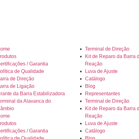
ome
Terminal de Direção
rodutos
Kit de Reparo da Barra 
ertificações / Garantia
Reação
olítica de Qualidade
Luva de Ajuste
arra de Direção
Catálogo
arra de Ligação
Blog
irante da Barra Estabilizadora
Representantes
erminal da Alavanca do
Terminal de Direção
âmbio
Kit de Reparo da Barra 
ome
Reação
rodutos
Luva de Ajuste
ertificações / Garantia
Catálogo
olítica de Qualidade
Blog