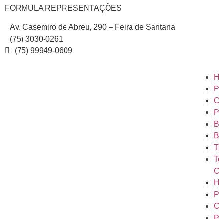
FORMULA REPRESENTAÇÕES
Av. Casemiro de Abreu, 290 – Feira de Santana
(75) 3030-0261
(75) 99949-0609
H
P
C
P
B
B
T
T
C
H
P
C
P