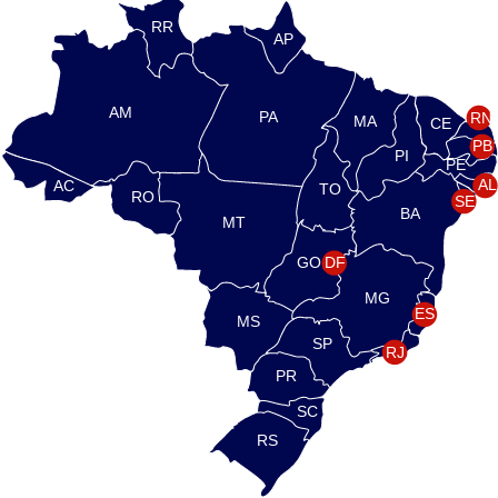
RR
AP
AM
PA
RN
MA
CE
PB
PI
PE
AL
AC
TO
RO
SE
BA
MT
GO
DF
MG
ES
MS
SP
RJ
PR
SC
RS