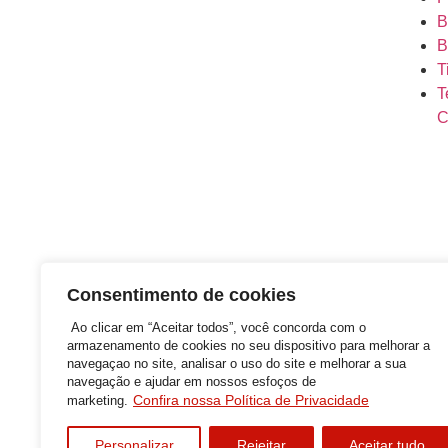
B
B
T
T
C
Consentimento de cookies
Ao clicar em “Aceitar todos”, você concorda com o
armazenamento de cookies no seu dispositivo para melhorar a
navegaçao no site, analisar o uso do site e melhorar a sua
navegação e ajudar em nossos esfoços de
©2026 Attow – Todos Direitos Reservados | A
Confira nossa Política de Privacidade
marketing.
Política de Privacidade
Personalizar
Rejeitar
Aceitar tudo