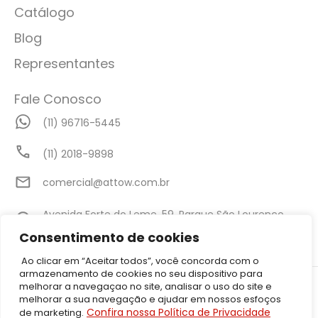
Catálogo
Blog
Representantes
Fale Conosco
(11) 96716-5445
(11) 2018-9898
comercial@attow.com.br
Avenida Forte do Leme, 59, Parque São Lourenço,
São Paulo - SP
Consentimento de cookies
Ao clicar em “Aceitar todos”, você concorda com o
armazenamento de cookies no seu dispositivo para
©2026 Attow – Todos Direitos Reservados | Avenida Forte do Leme,
melhorar a navegaçao no site, analisar o uso do site e
59, Parque São Lourenço, São Paulo – SP CEP: 08340-010 | CNPJ:
melhorar a sua navegação e ajudar em nossos esfoços
05.001.206/0001-50
Confira nossa Política de Privacidade
de marketing.