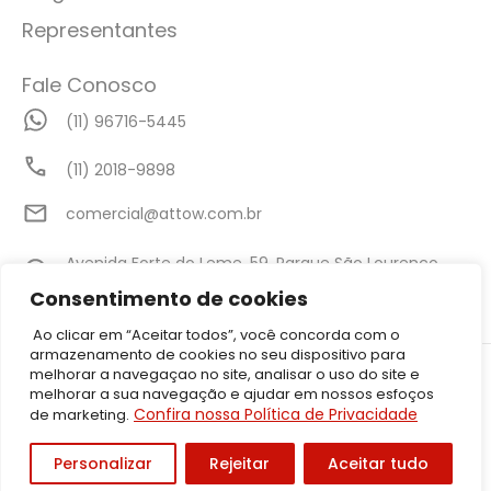
Representantes
Fale Conosco
(11) 96716-5445
(11) 2018-9898
comercial@attow.com.br
Avenida Forte do Leme, 59, Parque São Lourenço,
São Paulo - SP
Consentimento de cookies
Ao clicar em “Aceitar todos”, você concorda com o
armazenamento de cookies no seu dispositivo para
©2026 Attow – Todos Direitos Reservados | Avenida Forte do Leme,
melhorar a navegaçao no site, analisar o uso do site e
59, Parque São Lourenço, São Paulo – SP CEP: 08340-010 | CNPJ:
melhorar a sua navegação e ajudar em nossos esfoços
05.001.206/0001-50
Confira nossa Política de Privacidade
de marketing.
Política de Privacidade
Personalizar
Rejeitar
Aceitar tudo
Desenvolvido por