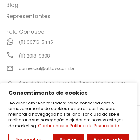
Blog
Representantes
Fale Conosco
(11) 96716-5445
(11) 2018-9898
comercial@attow.com.br
Avenida Forte do Leme, 59, Parque São Lourenço,
São Paulo - SP
Consentimento de cookies
Ao clicar em “Aceitar todos”, você concorda com o
armazenamento de cookies no seu dispositivo para
©2026 Attow – Todos Direitos Reservados | Avenida Forte do Leme,
melhorar a navegaçao no site, analisar o uso do site e
59, Parque São Lourenço, São Paulo – SP CEP: 08340-010 | CNPJ:
melhorar a sua navegação e ajudar em nossos esfoços
05.001.206/0001-50
Confira nossa Política de Privacidade
de marketing.
Política de Privacidade
Personalizar
Rejeitar
Aceitar tudo