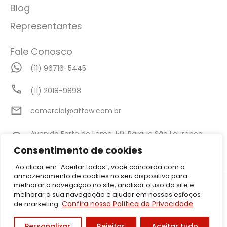
Blog
Representantes
Fale Conosco
(11) 96716-5445
(11) 2018-9898
comercial@attow.com.br
Avenida Forte do Leme, 59, Parque São Lourenço,
São Paulo - SP
Consentimento de cookies
Ao clicar em “Aceitar todos”, você concorda com o
armazenamento de cookies no seu dispositivo para
©2026 Attow – Todos Direitos Reservados | Avenida Forte do Leme,
melhorar a navegaçao no site, analisar o uso do site e
59, Parque São Lourenço, São Paulo – SP CEP: 08340-010 | CNPJ:
melhorar a sua navegação e ajudar em nossos esfoços
05.001.206/0001-50
Confira nossa Política de Privacidade
de marketing.
Política de Privacidade
Personalizar
Rejeitar
Aceitar tudo