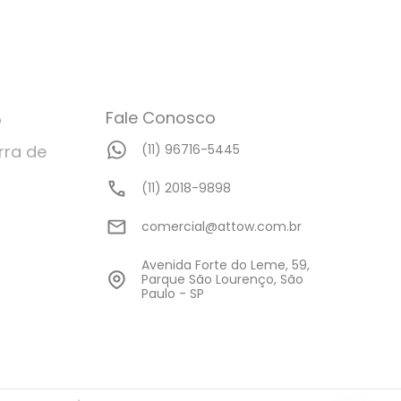
Fale Conosco
o
rra de
(11) 96716-5445
(11) 2018-9898
comercial@attow.com.br
Avenida Forte do Leme, 59,
Parque São Lourenço, São
Paulo - SP