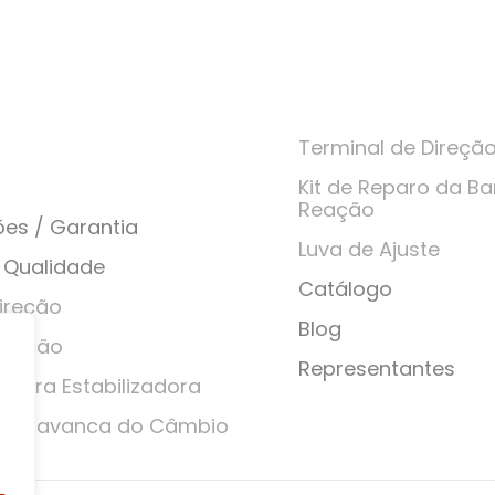
Terminal de Direçã
Kit de Reparo da Ba
Reação
ões / Garantia
Luva de Ajuste
e Qualidade
Catálogo
ireção
Blog
gação
Representantes
 Barra Estabilizadora
da Alavanca do Câmbio