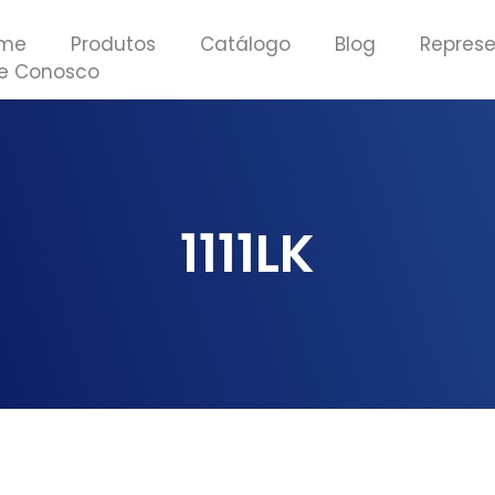
me
Produtos
Catálogo
Blog
Repres
le Conosco
1111LK