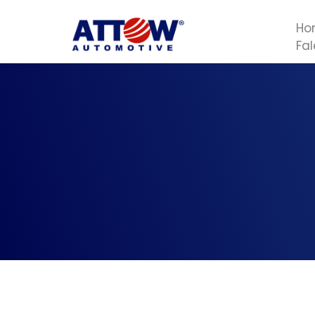
Ho
Fa