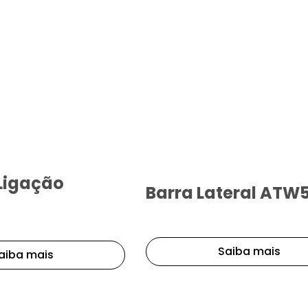
igação
Barra Lateral ATW5
Saiba mais
aiba mais