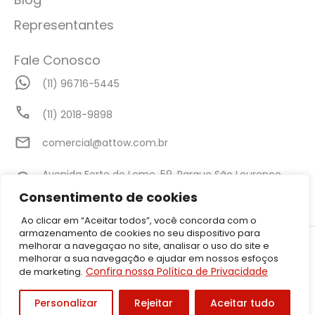
Representantes
Fale Conosco
(11) 96716-5445
(11) 2018-9898
comercial@attow.com.br
Avenida Forte do Leme, 59, Parque São Lourenço,
São Paulo - SP
Consentimento de cookies
Ao clicar em “Aceitar todos”, você concorda com o
armazenamento de cookies no seu dispositivo para
©2026 Attow – Todos Direitos Reservados | Avenida Forte do Leme,
melhorar a navegaçao no site, analisar o uso do site e
59, Parque São Lourenço, São Paulo – SP CEP: 08340-010 | CNPJ:
melhorar a sua navegação e ajudar em nossos esfoços
05.001.206/0001-50
Confira nossa Política de Privacidade
de marketing.
Política de Privacidade
Personalizar
Rejeitar
Aceitar tudo
Desenvolvido por