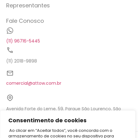
Representantes
Fale Conosco
(11) 96716-5445
(11) 2018-9898
comercial@attow.com.br
Avenida Forte do Leme, 59, Parque São Lourenço, São
Paulo - SP
Consentimento de cookies
Ao clicar em “Aceitar todos”, você concorda com o
armazenamento de cookies no seu dispositivo para
©2026 Attow – Todos Direitos Reservados | Avenida Forte do Leme,