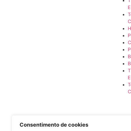
T
E
T
C
P
C
P
B
B
T
E
T
C
Consentimento de cookies