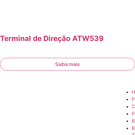
Terminal de Direção ATW539
Saiba mais
P
C
P
B
B