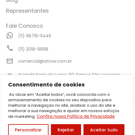
Representantes
Fale Conosco
(11) 96716-5445
(11) 2018-9898
comercial@attow.com.br
Avenida Forte do Leme, 59, Parque São Lourenço,
São Paulo - SP
Consentimento de cookies
Ao clicar em “Aceitar todos”, você concorda com o
armazenamento de cookies no seu dispositivo para
©2026 Attow – Todos Direitos Reservados | Avenida Forte do Leme,
melhorar a navegaçao no site, analisar o uso do site e
59, Parque São Lourenço, São Paulo – SP CEP: 08340-010 | CNPJ:
melhorar a sua navegação e ajudar em nossos esfoços
05.001.206/0001-50
Confira nossa Política de Privacidade
de marketing.
Política de Privacidade
Personalizar
Rejeitar
Aceitar tudo
Desenvolvido por