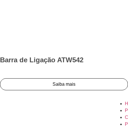
Barra de Ligação ATW542
Saiba mais
H
P
C
P