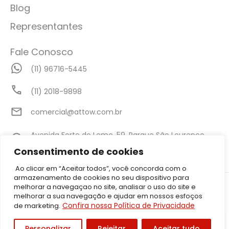
Blog
Representantes
Fale Conosco
(11) 96716-5445
(11) 2018-9898
comercial@attow.com.br
Avenida Forte do Leme, 59, Parque São Lourenço,
São Paulo - SP
Consentimento de cookies
Ao clicar em “Aceitar todos”, você concorda com o
armazenamento de cookies no seu dispositivo para
©2026 Attow – Todos Direitos Reservados | Avenida Forte do Leme,
melhorar a navegaçao no site, analisar o uso do site e
59, Parque São Lourenço, São Paulo – SP CEP: 08340-010 | CNPJ:
melhorar a sua navegação e ajudar em nossos esfoços
05.001.206/0001-50
Confira nossa Política de Privacidade
de marketing.
Política de Privacidade
Personalizar
Rejeitar
Aceitar tudo