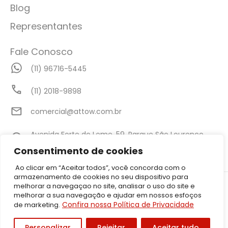
Blog
Representantes
Fale Conosco
(11) 96716-5445
(11) 2018-9898
comercial@attow.com.br
Avenida Forte do Leme, 59, Parque São Lourenço,
São Paulo - SP
Consentimento de cookies
Ao clicar em “Aceitar todos”, você concorda com o
armazenamento de cookies no seu dispositivo para
©2026 Attow – Todos Direitos Reservados | Avenida Forte do Leme,
melhorar a navegaçao no site, analisar o uso do site e
59, Parque São Lourenço, São Paulo – SP CEP: 08340-010 | CNPJ:
melhorar a sua navegação e ajudar em nossos esfoços
05.001.206/0001-50
Confira nossa Política de Privacidade
de marketing.
Política de Privacidade
Personalizar
Rejeitar
Aceitar tudo