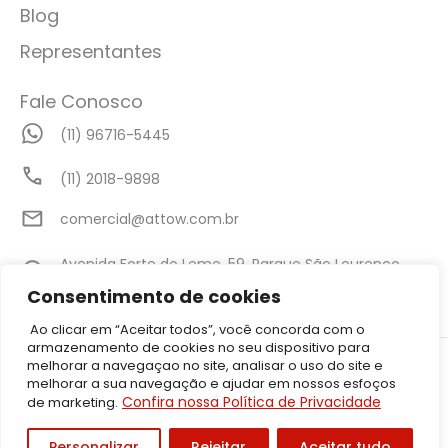
Blog
Representantes
Fale Conosco
(11) 96716-5445
(11) 2018-9898
comercial@attow.com.br
Avenida Forte do Leme, 59, Parque São Lourenço,
São Paulo - SP
Consentimento de cookies
Ao clicar em “Aceitar todos”, você concorda com o
armazenamento de cookies no seu dispositivo para
©2026 Attow – Todos Direitos Reservados | Avenida Forte do Leme,
melhorar a navegaçao no site, analisar o uso do site e
59, Parque São Lourenço, São Paulo – SP CEP: 08340-010 | CNPJ:
melhorar a sua navegação e ajudar em nossos esfoços
05.001.206/0001-50
Confira nossa Política de Privacidade
de marketing.
Política de Privacidade
Personalizar
Rejeitar
Aceitar tudo