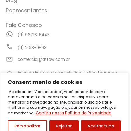
Representantes
Fale Conosco
(11) 96716-5445
(11) 2018-9898
comercial@attow.com.br
Avenida Forte do Leme, 59, Parque São Lourenço,
São Paulo - SP
Consentimento de cookies
Ao clicar em “Aceitar todos”, você concorda com o
armazenamento de cookies no seu dispositivo para
©2026 Attow – Todos Direitos Reservados | Avenida Forte do Leme,
melhorar a navegaçao no site, analisar o uso do site e
59, Parque São Lourenço, São Paulo – SP CEP: 08340-010 | CNPJ:
melhorar a sua navegação e ajudar em nossos esfoços
05.001.206/0001-50
Confira nossa Política de Privacidade
de marketing.
Política de Privacidade
Personalizar
Rejeitar
Aceitar tudo
Desenvolvido por