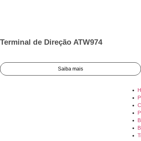
Terminal de Direção ATW974
Saiba mais
H
P
C
P
B
B
T