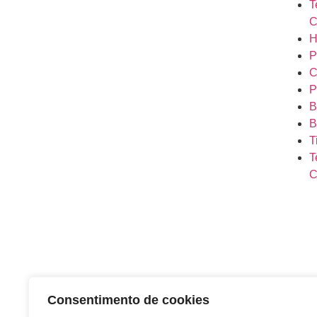
T
C
H
P
C
P
B
B
T
T
C
Consentimento de cookies