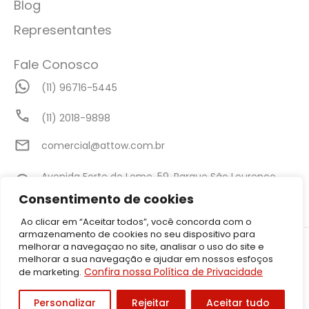
Blog
Representantes
Fale Conosco
(11) 96716-5445
(11) 2018-9898
comercial@attow.com.br
Avenida Forte do Leme, 59, Parque São Lourenço,
São Paulo - SP
Consentimento de cookies
Ao clicar em “Aceitar todos”, você concorda com o
armazenamento de cookies no seu dispositivo para
©2026 Attow – Todos Direitos Reservados | Avenida Forte do Leme,
melhorar a navegaçao no site, analisar o uso do site e
59, Parque São Lourenço, São Paulo – SP CEP: 08340-010 | CNPJ:
melhorar a sua navegação e ajudar em nossos esfoços
05.001.206/0001-50
Confira nossa Política de Privacidade
de marketing.
Política de Privacidade
Personalizar
Rejeitar
Aceitar tudo
Desenvolvido por