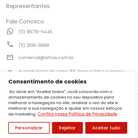
Representantes
Fale Conosco
(11) 96716-5445
(11) 2018-9898
comercial@attow.com.br
Avenida Forte do Leme, 59, Parque São Lourenço,
São Paulo - SP
Consentimento de cookies
Ao clicar em “Aceitar todos”, você concorda com o
armazenamento de cookies no seu dispositivo para
©2026 Attow – Todos Direitos Reservados | Avenida Forte do Leme,
melhorar a navegaçao no site, analisar o uso do site e
59, Parque São Lourenço, São Paulo – SP CEP: 08340-010 | CNPJ:
melhorar a sua navegação e ajudar em nossos esfoços
05.001.206/0001-50
Confira nossa Política de Privacidade
de marketing.
Política de Privacidade
Personalizar
Rejeitar
Aceitar tudo
Desenvolvido por