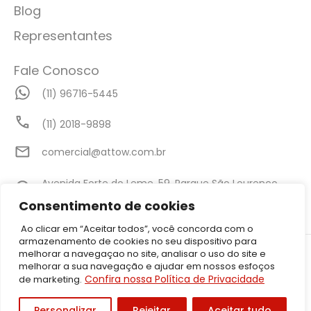
Blog
Representantes
Fale Conosco
(11) 96716-5445
(11) 2018-9898
comercial@attow.com.br
Avenida Forte do Leme, 59, Parque São Lourenço,
São Paulo - SP
Consentimento de cookies
Ao clicar em “Aceitar todos”, você concorda com o
armazenamento de cookies no seu dispositivo para
©2026 Attow – Todos Direitos Reservados | Avenida Forte do Leme,
melhorar a navegaçao no site, analisar o uso do site e
59, Parque São Lourenço, São Paulo – SP CEP: 08340-010 | CNPJ:
melhorar a sua navegação e ajudar em nossos esfoços
05.001.206/0001-50
Confira nossa Política de Privacidade
de marketing.
Política de Privacidade
Personalizar
Rejeitar
Aceitar tudo