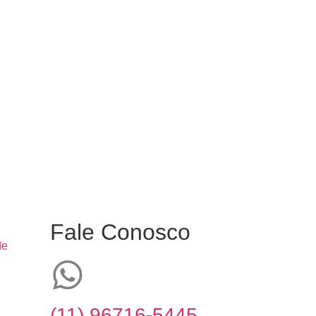
Fale Conosco
de
(11) 96716-5445