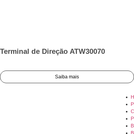
Terminal de Direção ATW30070
Saiba mais
H
P
C
P
B
B