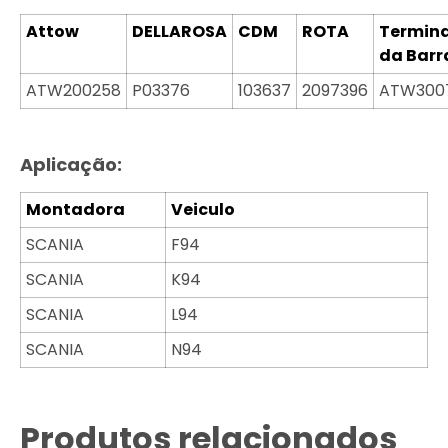
Attow
DELLAROSA
CDM
ROTA
Termina
da Barr
ATW200258
P03376
103637
2097396
ATW300
Aplicação:
Montadora
Veiculo
SCANIA
F94
SCANIA
K94
SCANIA
L94
SCANIA
N94
Produtos relacionados