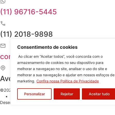
(11) 96716-5445
(11) 2018-9898
Consentimento de cookies
comercial@attow.com.br
Ao clicar em “Aceitar todos”, você concorda com o
armazenamento de cookies no seu dispositivo para
melhorar a navegaçao no site, analisar o uso do site e
melhorar a sua navegação e ajudar em nossos esfoços de
Avenida Forte do Leme, 59, Parqu
marketing.
Confira nossa Política de Privacidade
©2026 Attow – Todos Direitos Reservados | Avenida Fort
Personalizar
Rejeitar
Aceitar tudo
Política de Privacidade
Desenvolvido por