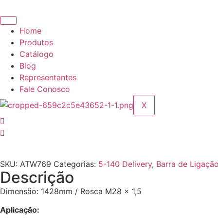
Pular
para
o
Home
conteúdo
Produtos
Catálogo
Blog
Representantes
Fale Conosco
X
SKU:
ATW769
Categorias:
5-140 Delivery
,
Barra de Ligaçã
Descrição
Dimensão: 1428mm / Rosca M28 x 1,5
Aplicação: