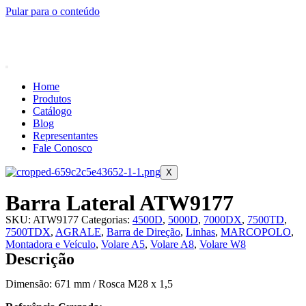
Pular para o conteúdo
Home
Produtos
Catálogo
Blog
Representantes
Fale Conosco
X
Barra Lateral ATW9177
SKU:
ATW9177
Categorias:
4500D
,
5000D
,
7000DX
,
7500TD
,
7500TDX
,
AGRALE
,
Barra de Direção
,
Linhas
,
MARCOPOLO
,
Montadora e Veículo
,
Volare A5
,
Volare A8
,
Volare W8
Descrição
Dimensão: 671 mm / Rosca M28 x 1,5