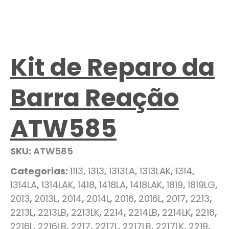
Kit de Reparo da
Barra Reação
ATW585
SKU:
ATW585
Categorias:
1113
,
1313
,
1313LA
,
1313LAK
,
1314
,
1314LA
,
1314LAK
,
1418
,
1418LA
,
1418LAK
,
1819
,
1819LG
,
2013
,
2013L
,
2014
,
2014L
,
2016
,
2016L
,
2017
,
2213
,
2213L
,
2213LB
,
2213LK
,
2214
,
2214LB
,
2214LK
,
2216
,
2216L
,
2216LB
,
2217
,
2217L
,
2217LB
,
2217LK
,
2219
,