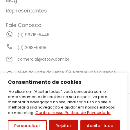
Blog
Representantes
Fale Conosco
(11) 96716-5445
(11) 2018-9898
comercial@attow.com.br
Avenida Forte do Leme, 59, Parque São Lourenço,
São Paulo - SP
Consentimento de cookies
Ao clicar em “Aceitar todos”, você concorda com o
armazenamento de cookies no seu dispositivo para
©2026 Attow – Todos Direitos Reservados | Avenida Forte do Leme,
melhorar a navegaçao no site, analisar o uso do site e
59, Parque São Lourenço, São Paulo – SP CEP: 08340-010 | CNPJ:
melhorar a sua navegação e ajudar em nossos esfoços
05.001.206/0001-50
Confira nossa Política de Privacidade
de marketing.
Política de Privacidade
Personalizar
Rejeitar
Aceitar tudo
Desenvolvido por