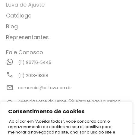
Luva de Ajuste
Catálogo
Blog
Representantes
Fale Conosco
(11) 96716-5445
(11) 2018-9898
comercial@attow.com.br
Avenida Forte do Leme, 59, Parque São Lourenço,
São Paulo - SP
Consentimento de cookies
Ao clicar em “Aceitar todos”, você concorda com o
armazenamento de cookies no seu dispositivo para
©2026 Attow – Todos Direitos Reservados | Avenida Forte do Leme,
melhorar a navegaçao no site, analisar o uso do site e