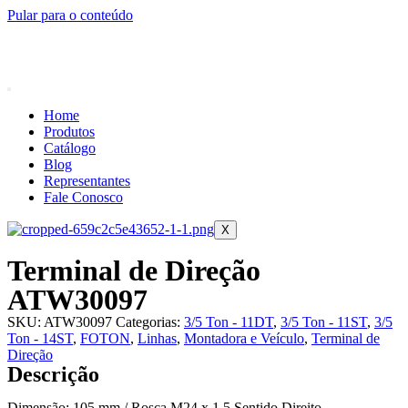
Pular para o conteúdo
Home
Produtos
Catálogo
Blog
Representantes
Fale Conosco
X
Terminal de Direção
ATW30097
SKU:
ATW30097
Categorias:
3/5 Ton - 11DT
,
3/5 Ton - 11ST
,
3/5
Ton - 14ST
,
FOTON
,
Linhas
,
Montadora e Veículo
,
Terminal de
Direção
Descrição
Dimensão: 105 mm / Rosca M24 x 1,5 Sentido Direito