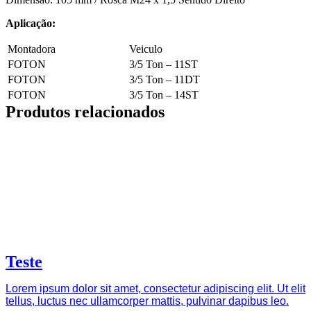
Aplicação:
Montadora
Veiculo
FOTON
3/5 Ton – 11ST
FOTON
3/5 Ton – 11DT
FOTON
3/5 Ton – 14ST
Produtos relacionados
Teste
Lorem ipsum dolor sit amet, consectetur adipiscing elit. Ut elit
tellus, luctus nec ullamcorper mattis, pulvinar dapibus leo.