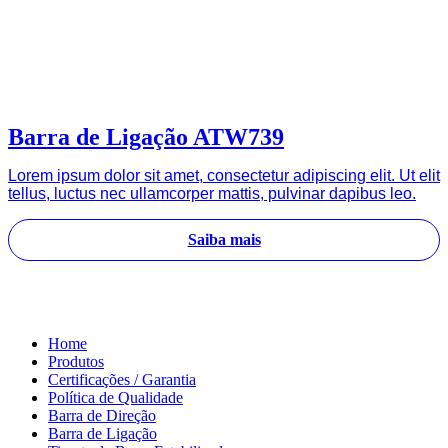
Barra de Ligação ATW739
Lorem ipsum dolor sit amet, consectetur adipiscing elit. Ut elit
tellus, luctus nec ullamcorper mattis, pulvinar dapibus leo.
Saiba mais
Home
Produtos
Certificações / Garantia
Política de Qualidade
Barra de Direção
Barra de Ligação