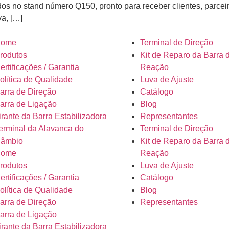
dos no stand número Q150, pronto para receber clientes, parcei
va, […]
ome
Terminal de Direção
rodutos
Kit de Reparo da Barra 
ertificações / Garantia
Reação
olítica de Qualidade
Luva de Ajuste
arra de Direção
Catálogo
arra de Ligação
Blog
irante da Barra Estabilizadora
Representantes
erminal da Alavanca do
Terminal de Direção
âmbio
Kit de Reparo da Barra 
ome
Reação
rodutos
Luva de Ajuste
ertificações / Garantia
Catálogo
olítica de Qualidade
Blog
arra de Direção
Representantes
arra de Ligação
irante da Barra Estabilizadora