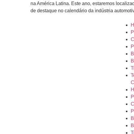
na América Latina. Este ano, estaremos localiza
de destaque no calendário da indústria automoti
H
P
C
P
B
B
T
T
C
H
P
C
P
B
B
T