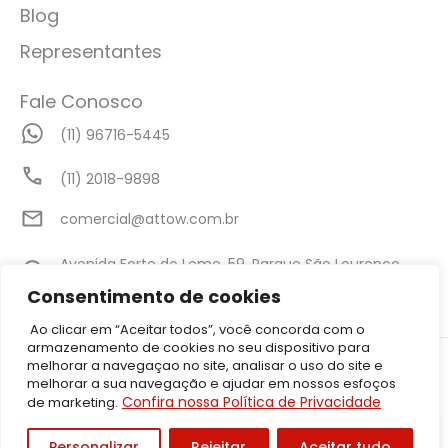
Blog
Representantes
Fale Conosco
(11) 96716-5445
(11) 2018-9898
comercial@attow.com.br
Avenida Forte do Leme, 59, Parque São Lourenço,
São Paulo - SP
Consentimento de cookies
Ao clicar em “Aceitar todos”, você concorda com o
armazenamento de cookies no seu dispositivo para
©2026 Attow – Todos Direitos Reservados | Avenida Forte do Leme,
melhorar a navegaçao no site, analisar o uso do site e
59, Parque São Lourenço, São Paulo – SP CEP: 08340-010 | CNPJ:
melhorar a sua navegação e ajudar em nossos esfoços
05.001.206/0001-50
Confira nossa Política de Privacidade
de marketing.
Política de Privacidade
Personalizar
Rejeitar
Aceitar tudo