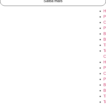
Saiba mais
H
P
C
P
B
B
T
T
C
H
P
C
P
B
B
T
T