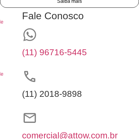
Saiba mais
Fale Conosco
de
(11) 96716-5445
de
(11) 2018-9898
comercial@attow.com.br