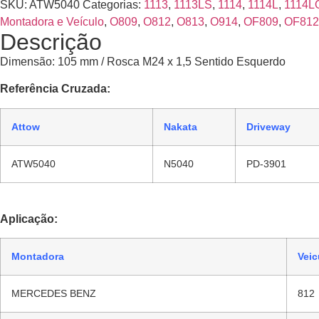
SKU:
ATW5040
Categorias:
1113
,
1113LS
,
1114
,
1114L
,
1114L
Montadora e Veículo
,
O809
,
O812
,
O813
,
O914
,
OF809
,
OF812
Descrição
Dimensão: 105 mm / Rosca M24 x 1,5 Sentido Esquerdo
Referência Cruzada:
Attow
Nakata
Driveway
ATW5040
N5040
PD-3901
Aplicação:
Montadora
Veic
MERCEDES BENZ
812