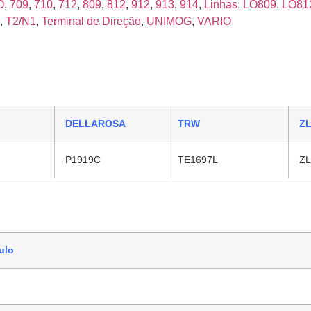
O
,
709
,
710
,
712
,
809
,
812
,
912
,
913
,
914
,
Linhas
,
LO809
,
LO81
,
T2/N1
,
Terminal de Direção
,
UNIMOG
,
VARIO
DELLAROSA
TRW
Z
P1919C
TE1697L
ZL
ulo