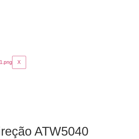
X
ireção ATW5040