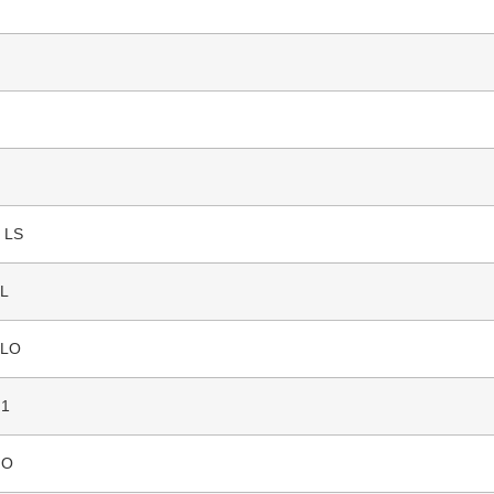
 LS
4L
4LO
N1
IO