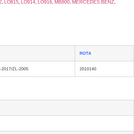
2
,
LO815
,
LO914
,
LO916
,
MB800
,
MERCEDES BENZ
,
L
ROTA
-2017/ZL-2005
2010140