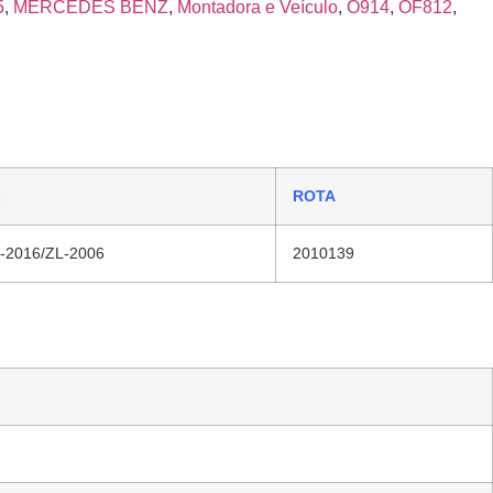
5
,
MERCEDES BENZ
,
Montadora e Veículo
,
O914
,
OF812
,
L
ROTA
-2016/ZL-2006
2010139