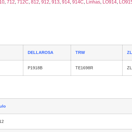
10
,
712
,
712C
,
812
,
912
,
913
,
914
,
914C
,
Linhas
,
LO914
,
LO91
DELLAROSA
TRW
Z
P1918B
TE1698R
ZL
ulo
12