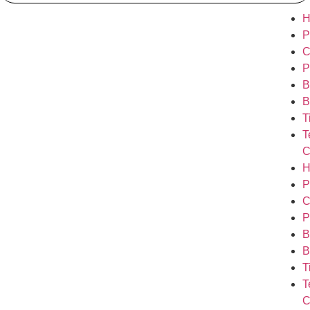
H
P
C
P
B
B
T
T
C
H
P
C
P
B
B
T
T
C