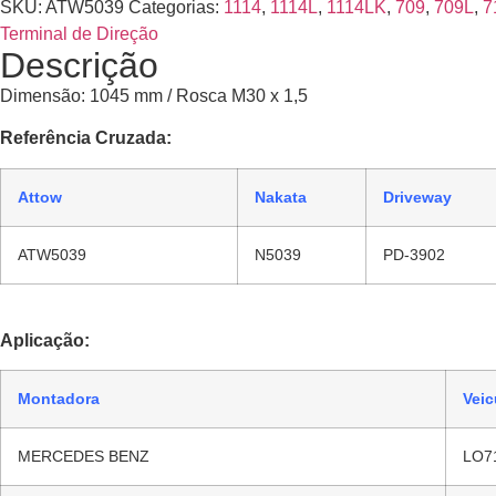
SKU:
ATW5039
Categorias:
1114
,
1114L
,
1114LK
,
709
,
709L
,
7
Terminal de Direção
Descrição
Dimensão: 1045 mm / Rosca M30 x 1,5
Referência Cruzada:
Attow
Nakata
Driveway
ATW5039
N5039
PD-3902
Aplicação:
Montadora
Veic
MERCEDES BENZ
LO7