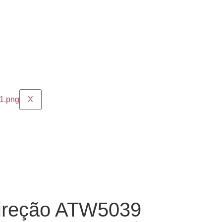
X
ireção ATW5039