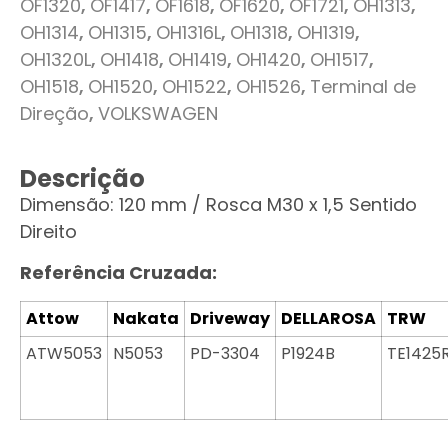
OF1320
,
OF1417
,
OF1618
,
OF1620
,
OF1721
,
OH1313
,
OH1314
,
OH1315
,
OH1316L
,
OH1318
,
OH1319
,
OH1320L
,
OH1418
,
OH1419
,
OH1420
,
OH1517
,
OH1518
,
OH1520
,
OH1522
,
OH1526
,
Terminal de
Direção
,
VOLKSWAGEN
Descrição
Dimensão: 120 mm / Rosca M30 x 1,5 Sentido
Direito
Referência Cruzada:
Attow
Nakata
Driveway
DELLAROSA
TRW
ATW5053
N5053
PD-3304
P1924B
TE1425