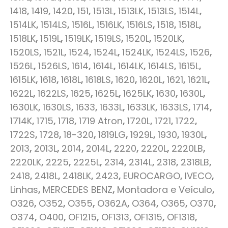
1418
,
1419
,
1420
,
151
,
1513L
,
1513LK
,
1513LS
,
1514L
,
1514LK
,
1514LS
,
1516L
,
1516LK
,
1516LS
,
1518
,
1518L
,
1518LK
,
1519L
,
1519LK
,
1519LS
,
1520L
,
1520LK
,
1520LS
,
1521L
,
1524
,
1524L
,
1524LK
,
1524LS
,
1526
,
1526L
,
1526LS
,
1614
,
1614L
,
1614LK
,
1614LS
,
1615L
,
1615LK
,
1618
,
1618L
,
1618LS
,
1620
,
1620L
,
1621
,
1621L
,
1622L
,
1622LS
,
1625
,
1625L
,
1625LK
,
1630
,
1630L
,
1630LK
,
1630LS
,
1633
,
1633L
,
1633LK
,
1633LS
,
1714
,
1714K
,
1715
,
1718
,
1719 Atron
,
1720L
,
1721
,
1722
,
1722S
,
1728
,
18-320
,
1819LG
,
1929L
,
1930
,
1930L
,
2013
,
2013L
,
2014
,
2014L
,
2220
,
2220L
,
2220LB
,
2220LK
,
2225
,
2225L
,
2314
,
2314L
,
2318
,
2318LB
,
2418
,
2418L
,
2418LK
,
2423
,
EUROCARGO
,
IVECO
,
Linhas
,
MERCEDES BENZ
,
Montadora e Veículo
,
O326
,
O352
,
O355
,
O362A
,
O364
,
O365
,
O370
,
O374
,
O400
,
OF1215
,
OF1313
,
OF1315
,
OF1318
,