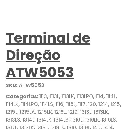
Terminal de
Direção
ATW5053
SKU:
ATW5053
Categorias:
1113
,
1113L
,
1113LK
,
1113LPO
,
1114
,
1114L
,
1114LK
,
1114LPO
,
1114LS
,
1116
,
1116L
,
1117
,
120
,
1214
,
1215
,
1215L
,
1215LA
,
1215LK
,
1218L
,
1219
,
1313L
,
1313LK
,
1313LS
,
1314L
,
1314LK
,
1314LS
,
1316L
,
1316LK
,
1316LS
,
1317L
,
1317LK
,
1318L
,
1318LK
,
1319
,
1319L
,
140
,
1414
,